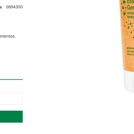
0894300
a
amientos.