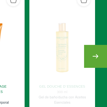
AGE
GEL DOUCHE D´ESSENCES
300 ml
ES
Gel de baño/ducha con Aceites
rporal
Esenciales