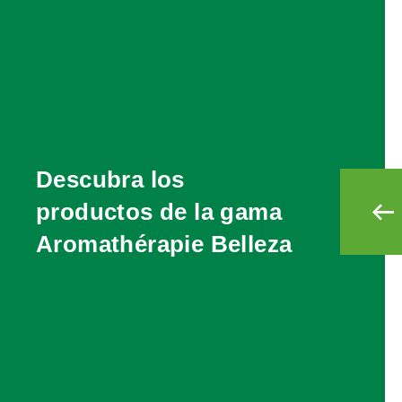
Descubra los
productos de la gama
Aromathérapie Belleza
ESSENCES
ESSENCES VITALES CORPS
200 ml
 con Aceites
Gel activador, reafirmante y de
es
efecto drenante