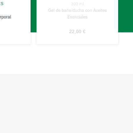
300 ml
ES
Gel de baño/ducha con Aceites
rporal
Esenciales
22,00 €
VER
S
DETALLES