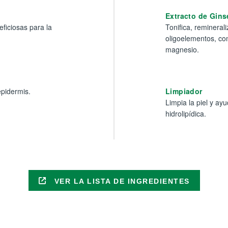
Extracto de Gin
ficiosas para la
Tonifica, reminerali
oligoelementos, como
magnesio.
epidermis.
Limpiador
Limpia la piel y ayu
hidrolipídica.
VER LA LISTA DE INGREDIENTES