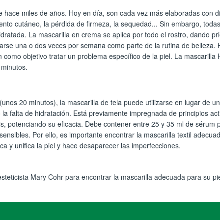
sde hace miles de años. Hoy en día, son cada vez más elaboradas con 
ento cutáneo, la pérdida de firmeza, la sequedad... Sin embargo, toda
dratada. La mascarilla en crema se aplica por todo el rostro, dando prior
icarse una o dos veces por semana como parte de la rutina de belleza.
en como objetivo tratar un problema específico de la piel. La mascarill
 minutos.
unos 20 minutos), la mascarilla de tela puede utilizarse en lugar de 
 falta de hidratación. Está previamente impregnada de principios activ
is, potenciando su eficacia. Debe contener entre 25 y 35 ml de sérum p
ensibles. Por ello, es importante encontrar la mascarilla textil adecua
ica y unifica la piel y hace desaparecer las imperfecciones.
esteticista Mary Cohr para encontrar la mascarilla adecuada para su pie