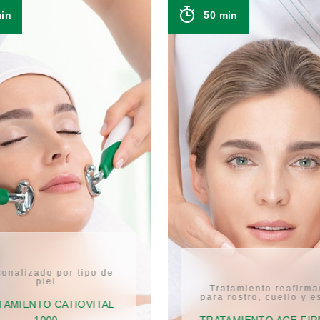
min
50 min
onalizado por tipo de
piel
Tratamiento reafirma
para rostro, cuello y e
TAMIENTO CATIOVITAL