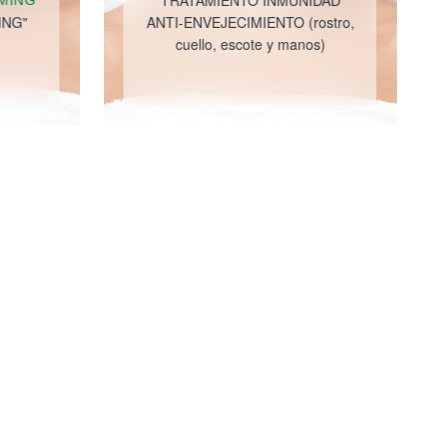
TRATAMIENTO INMUNIDAD
RMING
ING"
ANTI-ENVEJECIMIENTO (rostro,
cuello, escote y manos)