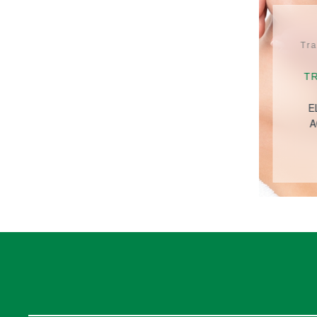
Tra
T
E
A