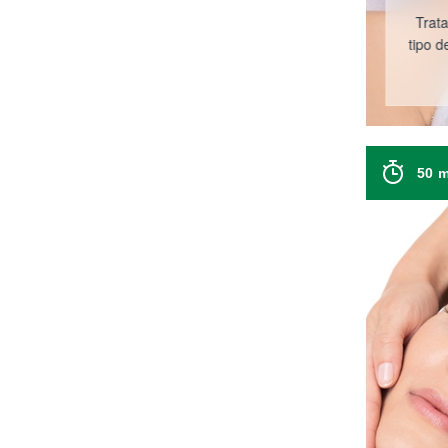
Trat
tipo d
50 