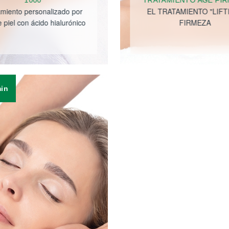
1000
TRATAMIENTO AGE FI
amiento personalizado por
EL TRATAMIENTO "LIFT
e piel con ácido hialurónico
FIRMEZA
min