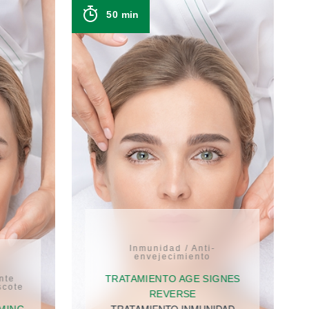
50 min
Inmunidad / Anti-
envejecimiento
TRATAMIENTO AGE SIGNES
nte
scote
REVERSE