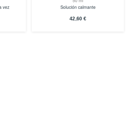
50 ml
a vez
Solución calmante
42,60 €
VER
DETALLES