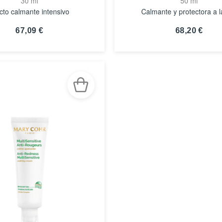
30 ml
50 ml
cto calmante intensivo
Calmante y protectora a l
67,09 €
68,20 €
VER
VER
DETALLES
DETALLES