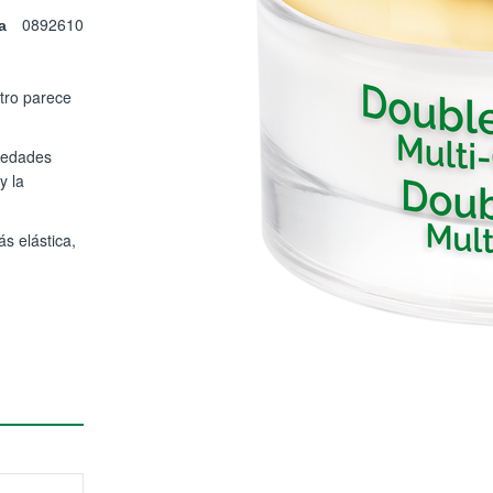
0892610
a
stro parece
piedades
y la
ás elástica,