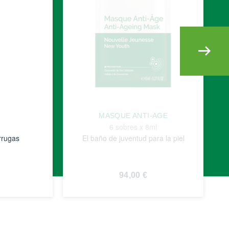
MASQUE ANTI-AGE
6 sobres x 8ml
rrugas
El baño de juventud para la piel
94,00 €
VER
S
DETALLES