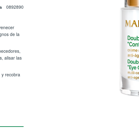
0892890
a
venecer
gnos de la
necedores,
, alisar las
n y recobra