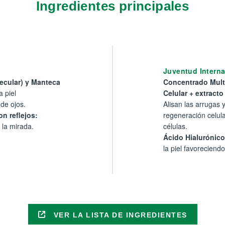
Ingredientes principales
Juventud Intern
ecular) y Manteca
Concentrado Mult
a piel
Celular + extracto
de ojos.
Alisan las arrugas 
n reflejos:
regeneración celul
 la mirada.
células.
Ácido Hialurónico
la piel favoreciendo
VER LA LISTA DE INGREDIENTES