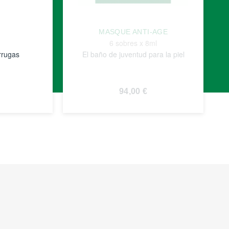
MASQUE ANTI-AGE
6 sobres x 8ml
rrugas
El baño de juventud para la piel
94,00 €
VER
S
DETALLES